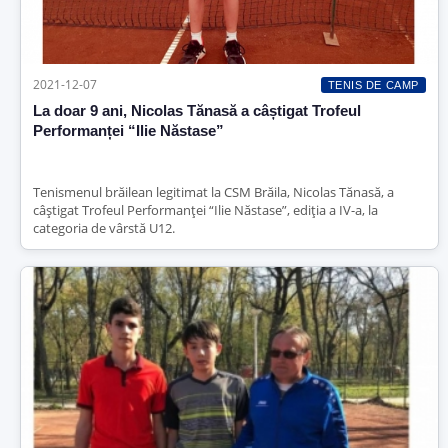
2021-12-07
TENIS DE CAMP
La doar 9 ani, Nicolas Tănasă a câștigat Trofeul
Performanței “Ilie Năstase”
Tenismenul brăilean legitimat la CSM Brăila, Nicolas Tănasă, a
câștigat Trofeul Performanței “Ilie Năstase”, ediția a IV-a, la
categoria de vârstă U12.