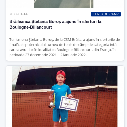
2022-01-14
TENIS DE CAMP
Brăileanca Ștefania Boroș a ajuns în sferturi la
Boulogne-Billancourt
Tenismena Ștefania Boroș, de la CSM Brăila, a ajuns în sferturile de
finală ale puternicului turneu de tenis de câmp de categoria întâi
care a avut loc în localitatea Boulogne-Billancourt, din Franța, în
perioada 27 decembrie 2021 – 2 ianuarie 2022.