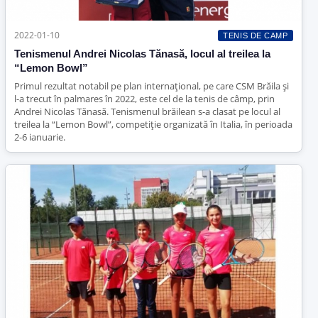
2022-01-10
TENIS DE CAMP
Tenismenul Andrei Nicolas Tănasă, locul al treilea la
“Lemon Bowl”
Primul rezultat notabil pe plan internațional, pe care CSM Brăila și
l-a trecut în palmares în 2022, este cel de la tenis de câmp, prin
Andrei Nicolas Tănasă. Tenismenul brăilean s-a clasat pe locul al
treilea la “Lemon Bowl”, competiție organizată în Italia, în perioada
2-6 ianuarie.