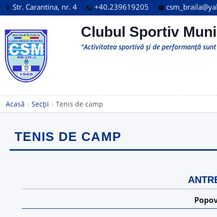
Str. Carantina, nr. 4
+40.239619205
csm_braila@y
Clubul Sportiv Muni
"Activitatea sportivă și de performanță sunt 
Acasă
›
Secții
›
Tenis de camp
TENIS DE CAMP
ANTR
Popov