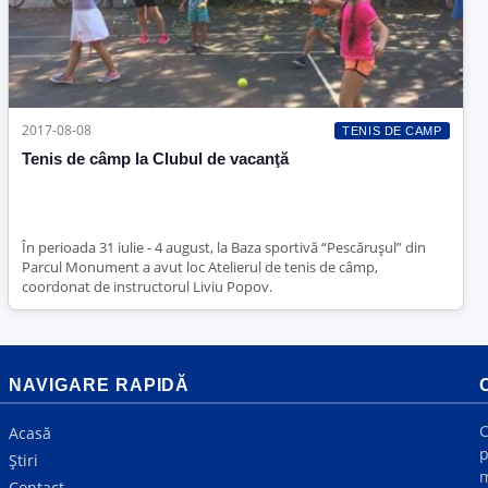
2017-08-08
TENIS DE CAMP
Tenis de câmp la Clubul de vacanţă
În perioada 31 iulie - 4 august, la Baza sportivă “Pescăruşul” din
Parcul Monument a avut loc Atelierul de tenis de câmp,
coordonat de instructorul Liviu Popov.
NAVIGARE RAPIDĂ
C
Acasă
p
Știri
m
Contact