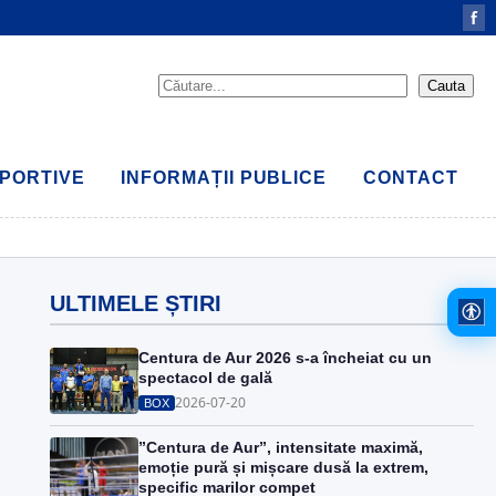
f
PORTIVE
INFORMAȚII PUBLICE
CONTACT
ULTIMELE ȘTIRI
Centura de Aur 2026 s-a încheiat cu un
spectacol de gală
2026-07-20
BOX
”Centura de Aur”, intensitate maximă,
emoție pură și mișcare dusă la extrem,
specific marilor compet