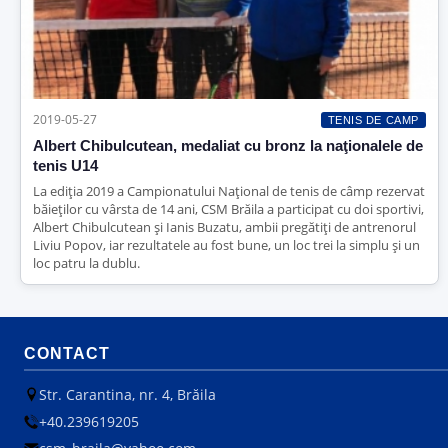
2019-05-27
TENIS DE CAMP
Albert Chibulcutean, medaliat cu bronz la naţionalele de
tenis U14
La ediţia 2019 a Campionatului Naţional de tenis de câmp rezervat
băieţilor cu vârsta de 14 ani, CSM Brăila a participat cu doi sportivi,
Albert Chibulcutean şi Ianis Buzatu, ambii pregătiţi de antrenorul
Liviu Popov, iar rezultatele au fost bune, un loc trei la simplu şi un
loc patru la dublu.
CONTACT
Str. Carantina, nr. 4, Brăila
+40.239619205