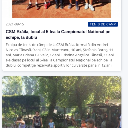
2021-09-15
TENIS DE CAMP
CSM Brăila, locul al 5-lea la Campionatul Național pe
echipe, la dublu
Echipa de tenis de câmp de la CSM Brăila, formată din Andrei
Nicolas Tănasă, 9 ani, Călin Munteanu, 10 ani, Ștefania Boroș, 11
ani, Maria Briana Giuvelic, 12 ani, Cristina Angelica Tănasă, 11 ani,
s-a clasat pe locul al 5-lea, la Campionatul Național pe echipe, la
dublu, competiție rezervată sportivilor cu vârste până în 12 ani.