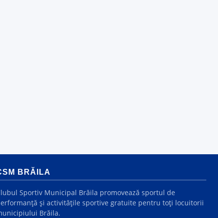
CSM BRĂILA
lubul Sportiv Municipal Brăila promovează sportul de
erformanță și activitățile sportive gratuite pentru toți locuitorii
unicipiului Brăila.