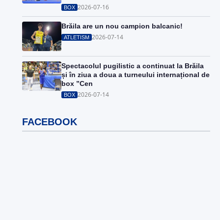
2026-07-16
BOX
Brăila are un nou campion balcanic!
2026-07-14
ATLETISM
Spectacolul pugilistic a continuat la Brăila
și în ziua a doua a turneului internațional de
box ”Cen
2026-07-14
BOX
FACEBOOK