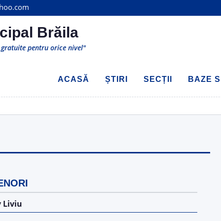
ahoo.com
cipal Brăila
gratuite pentru orice nivel"
ACASĂ
ȘTIRI
SECȚII
BAZE S
ENORI
 Liviu