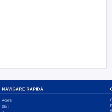
NAVIGARE RAPIDĂ
C
Acasă
p
Știri
m