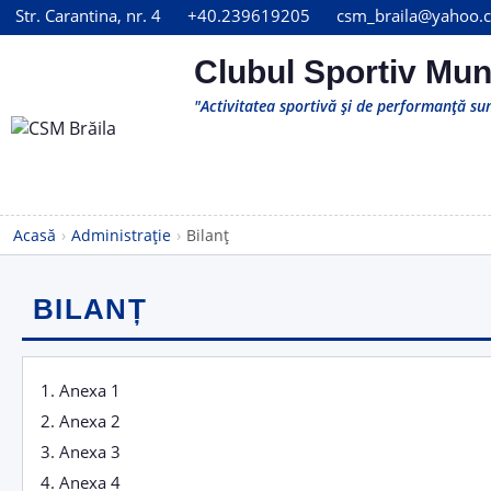
Str. Carantina, nr. 4
+40.239619205
csm_braila@yahoo.
Clubul Sportiv Muni
"Activitatea sportivă și de performanță sun
Acasă
›
Administrație
›
Bilanț
BILANȚ
1.
Anexa 1
2.
Anexa 2
3.
Anexa 3
4.
Anexa 4