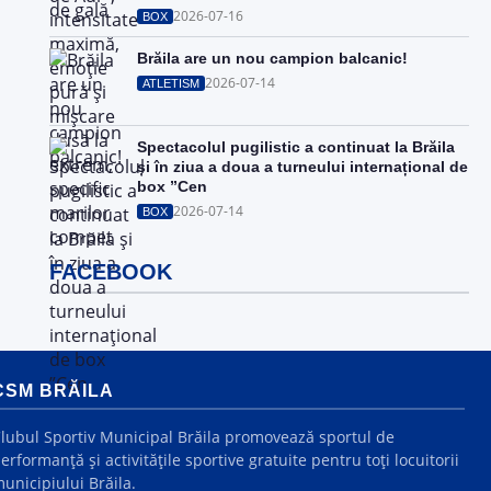
2026-07-16
BOX
Brăila are un nou campion balcanic!
2026-07-14
ATLETISM
Spectacolul pugilistic a continuat la Brăila
și în ziua a doua a turneului internațional de
box ”Cen
2026-07-14
BOX
FACEBOOK
CSM BRĂILA
lubul Sportiv Municipal Brăila promovează sportul de
erformanță și activitățile sportive gratuite pentru toți locuitorii
unicipiului Brăila.