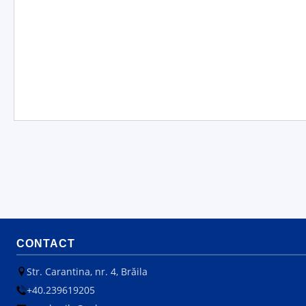
CONTACT
Str. Carantina, nr. 4, Brăila
+40.239619205