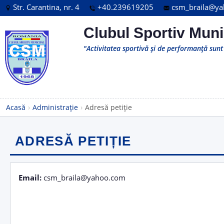
Str. Carantina, nr. 4
+40.239619205
csm_braila@y
Clubul Sportiv Muni
"Activitatea sportivă și de performanță sunt 
Acasă
›
Administrație
›
Adresă petiție
ADRESĂ PETIȚIE
Email:
csm_braila@yahoo.com