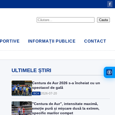
f
PORTIVE
INFORMAȚII PUBLICE
CONTACT
ULTIMELE ȘTIRI
Centura de Aur 2026 s-a încheiat cu un
spectacol de gală
2026-07-20
BOX
”Centura de Aur”, intensitate maximă,
emoție pură și mișcare dusă la extrem,
specific marilor compet