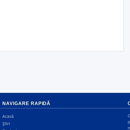
NAVIGARE RAPIDĂ
C
Acasă
p
Știri
m