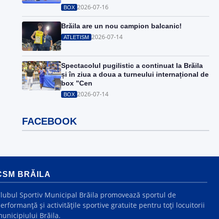
2026-07-16
BOX
Brăila are un nou campion balcanic!
2026-07-14
ATLETISM
Spectacolul pugilistic a continuat la Brăila
și în ziua a doua a turneului internațional de
box ”Cen
2026-07-14
BOX
FACEBOOK
CSM BRĂILA
lubul Sportiv Municipal Brăila promovează sportul de
erformanță și activitățile sportive gratuite pentru toți locuitorii
unicipiului Brăila.