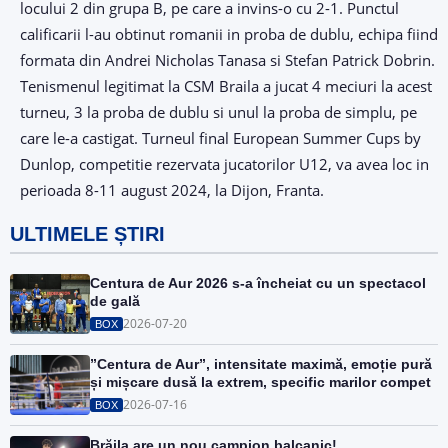
locului 2 din grupa B, pe care a invins-o cu 2-1. Punctul
calificarii l-au obtinut romanii in proba de dublu, echipa fiind
formata din Andrei Nicholas Tanasa si Stefan Patrick Dobrin.
Tenismenul legitimat la CSM Braila a jucat 4 meciuri la acest
turneu, 3 la proba de dublu si unul la proba de simplu, pe
care le-a castigat. Turneul final European Summer Cups by
Dunlop, competitie rezervata jucatorilor U12, va avea loc in
perioada 8-11 august 2024, la Dijon, Franta.
ULTIMELE ȘTIRI
Centura de Aur 2026 s-a încheiat cu un spectacol
de gală
2026-07-20
BOX
”Centura de Aur”, intensitate maximă, emoție pură
și mișcare dusă la extrem, specific marilor compet
2026-07-16
BOX
Brăila are un nou campion balcanic!