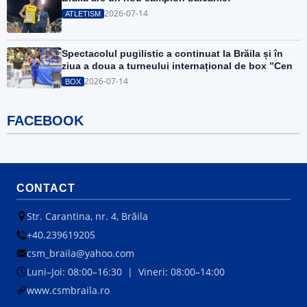
2026-07-14
ATLETISM
Spectacolul pugilistic a continuat la Brăila și în
ziua a doua a turneului internațional de box ”Cen
2026-07-14
BOX
FACEBOOK
CONTACT
Str. Carantina, nr. 4, Brăila
+40.239619205
csm_braila@yahoo.com
Luni–Joi: 08:00–16:30 | Vineri: 08:00–14:00
www.csmbraila.ro