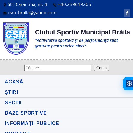
Str. Carantina, nr. 4
+40.239619205
csm_braila@yahoo.com
f
Clubul Sportiv Municipal Brăila
"Activitatea sportivă și de performanță sunt
gratuite pentru orice nivel"
ACASĂ
ȘTIRI
SECȚII
BAZE SPORTIVE
INFORMAȚII PUBLICE