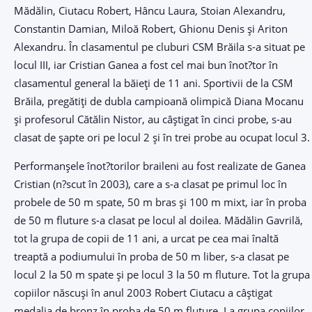
Mădălin, Ciutacu Robert, Hâncu Laura, Stoian Alexandru,
Constantin Damian, Miloă Robert, Ghionu Denis și Ariton
Alexandru. În clasamentul pe cluburi CSM Brăila s-a situat pe
locul III, iar Cristian Ganea a fost cel mai bun înot?tor în
clasamentul general la băieți de 11 ani. Sportivii de la CSM
Brăila, pregătiți de dubla campioană olimpică Diana Mocanu
și profesorul Cătălin Nistor, au câștigat în cinci probe, s-au
clasat de șapte ori pe locul 2 și în trei probe au ocupat locul 3.
Performanșele înot?torilor braileni au fost realizate de Ganea
Cristian (n?scut în 2003), care a s-a clasat pe primul loc în
probele de 50 m spate, 50 m bras și 100 m mixt, iar în proba
de 50 m fluture s-a clasat pe locul al doilea. Mădălin Gavrilă,
tot la grupa de copii de 11 ani, a urcat pe cea mai înaltă
treaptă a podiumului în proba de 50 m liber, s-a clasat pe
locul 2 la 50 m spate și pe locul 3 la 50 m fluture. Tot la grupa
copiilor născuși în anul 2003 Robert Ciutacu a câștigat
medalia de bronz în proba de 50 m fluture. La grupa copiilor