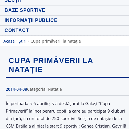
SECȚII
BAZE SPORTIVE
INFORMAȚII PUBLICE
CONTACT
Acasă
›
Știri
›
Cupa primăverii la natație
CUPA PRIMĂVERII LA
NATAȚIE
2014-04-08
Categoria: Natatie
În perioada 5-6 aprilie, s-a desfășurat la Galași “Cupa
Primăverii” la înot pentru copii la care au participat 9 cluburi
din țară, cu un total de 250 sportivi. Secșia de natașie de la
CSM Brăila a aliniat la start 9 sportivi: Ganea Cristian, Gavrilă