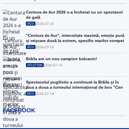
Centura de Aur 2026 s-a încheiat cu un spectacol
de gală
2026-07-20
BOX
”Centura de Aur”, intensitate maximă, emoție pură
și mișcare dusă la extrem, specific marilor compet
2026-07-16
BOX
Brăila are un nou campion balcanic!
2026-07-14
ATLETISM
Spectacolul pugilistic a continuat la Brăila și în
ziua a doua a turneului internațional de box ”Cen
2026-07-14
BOX
FACEBOOK