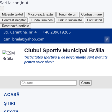
Sari la conținut
Mărește textul
Micșorează textul
Tonuri de gri
Contrast mare
Contrast negativ
Fundal luminos
Linkuri subliniate
Font lizibil
Resetează setările
Str. Carantina, nr. 4
+40.239619205
csm_braila@yahoo.com
f
Clubul Sportiv Municipal Brăila
"Activitatea sportivă și de performanță sunt gratuite
pentru orice nivel"
ACASĂ
ȘTIRI