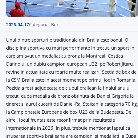
2026-04-17
Categoria: Box
Unul dintre sporturile traditionale din Braila este boxul. O
disciplina sportiva cu mari performante in trecut, un sport in
care am avut un medaliat cu bronz la Montreal, Costica
Dafinoiu, un dublu campion european U22, pe Robert Jitaru,
revine in actualitate cu foarte multe realizari. Sectia de box de
la CSM Braila este in acest moment pe primul loc in Romania.
Pozitia a fost adjudecata de clubul brailean la finalul anului
trecut, dupa medalia de bronz obtinuta de Daniel Grigorie la
tineret si aurul cucerit de Daniel-Raj Stoican la categoria 70 kg,
la Campionatele Europene de box U23 de la Budapesta. De
altfel, locul fruntas este reconfirmat prin rezultatele
internationale in 2026. In plus, trebuie mentionat faptul ca
gruparea sportiva braileana are campioni si medaliati la Cupa