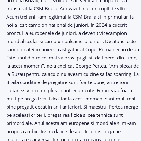
boxul la Buzau, dar rezultatele au venit abia dupa ce s-a
transferat la CSM Braila. Am vazut in el un copil de viitor.
Acum trei ani l-am legitimat la CSM Braila si in primul an la
noi a iesit campion national de juniori. In 2024 a cucerit
bronzul la europenele de juniori, a devenit vicecampion
mondial scolar si campion balcanic la juniori. De atunci este
campion al Romaniei si castigator al Cupei Romaniei an de an.
Este unul dintre cei mai valorosi pugilisti de tineret din lume,
la acest moment", ne-a explicat George Pertea. "Am plecat de
la Buzau pentru ca acolo nu aveam cu cine sa fac sparring. La
Braila conditiile de pregatire sunt foarte bune, antrenorii
cubanezi vin cu un plus in antrenamente. Ei mizeaza foarte
mult pe pregatirea fizica, iar la acest moment sunt mult mai
bine pregatit decat in anii anteriori. Si maestrul Pertea merge
pe aceleasi criterii, pregatirea fizica si cea tehnica sunt
primordiale. Anul acesta am europene si mondiale si mi-am
propus ca obiectiv medaliile de aur. Ii cunosc deja pe
majoritatea adversarilor, pe unii i-am invins, le cunosc