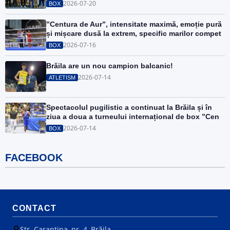
2026-07-20
BOX
”Centura de Aur”, intensitate maximă, emoție pură
și mișcare dusă la extrem, specific marilor compet
2026-07-16
BOX
Brăila are un nou campion balcanic!
2026-07-14
ATLETISM
Spectacolul pugilistic a continuat la Brăila și în
ziua a doua a turneului internațional de box ”Cen
2026-07-14
BOX
FACEBOOK
CONTACT
Str. Carantina, nr. 4, Brăila