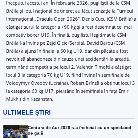
începutul acestui an. În februarie 2026, pugiliștii de la CSM
Brăila și lotul național de tineret au făcut senzație la Turneul
Internațional „Dracula Open 2026”. Denis Cucu (CSM Brăila) a
câștigat aurul la categoria +90 kg și a fost desemnat cel mai
combativ boxer U19. În finală, pugilistul legitimat la CSM
Brăila l-a învins pe Zejd Gicic (Serbia). David Barbu (CSM
Brăila) a ajuns în finala la 60 kg U19, dar din păcate a fost
nevoit să abandoneze din cauza unei accidentări la arcadă,
terminând competiția pe locul 2. Valentin Timofti a câștigat
locul 3 la categoria 70 kg U19, fiind învins în semifinale de
Volodymyr Ovodov (Ucraina). Robert Brînză a obținut locul 3
la categoria 60 kg U17, pierzând în semifinale în fața Emir
Mukhit din Kazahstan.
ULTIMELE ȘTIRI
Centura de Aur 2026 s-a încheiat cu un spectacol
de gală