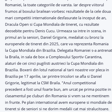
Romaniei, la toate categoriile de varsta. Iar despre viitorul
frumos al boxului brailean vorbesc rezultatele de la cele doua
mari competitii internationale desfasurate la inceput de an,
Dracula Open si Cupa Mondiala de tineret, cu rezultate
deosebite pentru Denis Cucu. Urmeaza sa intre in scena, in
primul an la seniori, Daniel Grigorie, medaliat cu bronz la
europenele de tineret din 2025, care va reprezenta Romania
la Cupa Mondiala din Brazilia. Delegatia Romaniei s-a antrenat
la Braila, in sala de box a Complexului Sportiv Carantina,
alaturi de cei cinci pugilisti austrieci la Cupa Mondiala din
Brazilia. Boxerii din lotul national al tarii noastre vor pleca in
Brazilia pe 17 aprilie, iar printre tricolori se afla si Daniel
Grigorie, legitimat la CSM Braila. "Anul competitional
precedent a fost unul foarte bun, am urcat pe prima pozitie in
clasamentul pe cluburi din Romania si vrem sa ne mentinem
in frunte. Pe plan international avem europene si mondiale de
tineret si de seniori si ne dorim medalii cat mai stralucitoare.