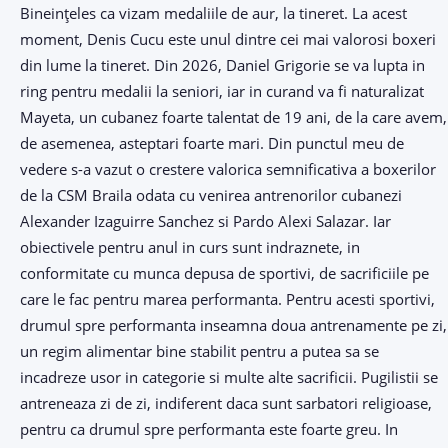
Bineințeles ca vizam medaliile de aur, la tineret. La acest
moment, Denis Cucu este unul dintre cei mai valorosi boxeri
din lume la tineret. Din 2026, Daniel Grigorie se va lupta in
ring pentru medalii la seniori, iar in curand va fi naturalizat
Mayeta, un cubanez foarte talentat de 19 ani, de la care avem,
de asemenea, asteptari foarte mari. Din punctul meu de
vedere s-a vazut o crestere valorica semnificativa a boxerilor
de la CSM Braila odata cu venirea antrenorilor cubanezi
Alexander Izaguirre Sanchez si Pardo Alexi Salazar. Iar
obiectivele pentru anul in curs sunt indraznete, in
conformitate cu munca depusa de sportivi, de sacrificiile pe
care le fac pentru marea performanta. Pentru acesti sportivi,
drumul spre performanta inseamna doua antrenamente pe zi,
un regim alimentar bine stabilit pentru a putea sa se
incadreze usor in categorie si multe alte sacrificii. Pugilistii se
antreneaza zi de zi, indiferent daca sunt sarbatori religioase,
pentru ca drumul spre performanta este foarte greu. In