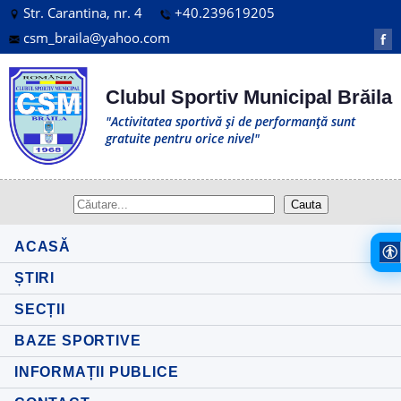
Str. Carantina, nr. 4
+40.239619205
csm_braila@yahoo.com
f
Clubul Sportiv Municipal Brăila
"Activitatea sportivă și de performanță sunt
gratuite pentru orice nivel"
ACASĂ
ȘTIRI
SECȚII
BAZE SPORTIVE
INFORMAȚII PUBLICE