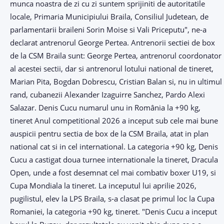
munca noastra de zi cu zi suntem sprijiniti de autoritatile
locale, Primaria Municipiului Braila, Consiliul Judetean, de
parlamentarii braileni Sorin Moise si Vali Priceputu", ne-a
declarat antrenorul George Pertea. Antrenorii sectiei de box
de la CSM Braila sunt: George Pertea, antrenorul coordonator
al acestei sectii, dar si antrenorul lotului national de tineret,
Marian Pita, Bogdan Dobrescu, Cristian Balan si, nu in ultimul
rand, cubanezii Alexander Izaguirre Sanchez, Pardo Alexi
Salazar. Denis Cucu numarul unu in România la +90 kg,
tineret Anul competitional 2026 a inceput sub cele mai bune
auspicii pentru sectia de box de la CSM Braila, atat in plan
national cat si in cel international. La categoria +90 kg, Denis
Cucu a castigat doua turnee internationale la tineret, Dracula
Open, unde a fost desemnat cel mai combativ boxer U19, si
Cupa Mondiala la tineret. La inceputul lui aprilie 2026,
pugilistul, elev la LPS Braila, s-a clasat pe primul loc la Cupa
Romaniei, la categoria +90 kg, tineret. "Denis Cucu a inceput