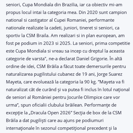
seniori, Cupa Mondiala din Brazilia, iar ca obiectiv mi-am
propus locul intai la categoria mea. Din 2020 sunt campion
national si castigator al Cupei Romaniei, performante
nationale realizate la cadeti, juniori, tineret si seniori, ca
sportiv la CSM Braila. Am realizari si in plan european, am
fost pe podium in 2023 si 2025. La seniori, prima competitie
este Cupa Mondiala si vreau sa incep cu dreptul la aceasta
categorie de varsta", ne-a declarat Daniel Grigorie. În altă
ordine de idei, CSM Brăila a făcut toate demersurile pentru
naturalizarea pugilistului cubanez de 19 ani, Jorge Suarez
Mayeta, care evoluează la categoria la 90 kg. ”Mayeta va fi
naturalizat cât de curând și va putea fi inclus în lotul național
de seniori al României pentru Jocurile Olimpice care vor
urma”, spun oficialii clubului brăilean. Performanțe de
excepție la „Dracula Open 2026” Secția de box de la CSM
Brăila a dat pugiliști care au ajuns pe podiumuri
internaționale în sezonul competițional precedent și la