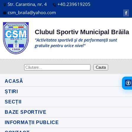
Str. Carantina, nr. 4
+40.239619205
csm_braila@yahoo.com
f
Clubul Sportiv Municipal Brăila
"Activitatea sportivă și de performanță sunt
gratuite pentru orice nivel"
ACASĂ
ȘTIRI
SECȚII
BAZE SPORTIVE
INFORMAȚII PUBLICE