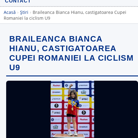
CONTACT
Acasă
›
Știri
›
Braileanca Bianca Hianu, castigatoarea Cupei
Romaniei la ciclism U9
BRAILEANCA BIANCA
HIANU, CASTIGATOAREA
CUPEI ROMANIEI LA CICLISM
U9