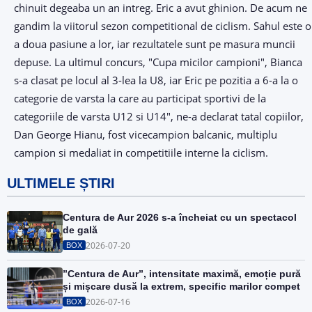
chinuit degeaba un an intreg. Eric a avut ghinion. De acum ne
gandim la viitorul sezon competitional de ciclism. Sahul este o
a doua pasiune a lor, iar rezultatele sunt pe masura muncii
depuse. La ultimul concurs, "Cupa micilor campioni", Bianca
s-a clasat pe locul al 3-lea la U8, iar Eric pe pozitia a 6-a la o
categorie de varsta la care au participat sportivi de la
categoriile de varsta U12 si U14", ne-a declarat tatal copiilor,
Dan George Hianu, fost vicecampion balcanic, multiplu
campion si medaliat in competitiile interne la ciclism.
ULTIMELE ȘTIRI
Centura de Aur 2026 s-a încheiat cu un spectacol
de gală
2026-07-20
BOX
”Centura de Aur”, intensitate maximă, emoție pură
și mișcare dusă la extrem, specific marilor compet
2026-07-16
BOX