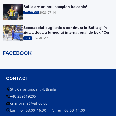
Brăila are un nou campion balcanic!
2026-07-14
ATLETISM
Spectacolul pugilistic a continuat la Brăila și în
ziua a doua a turneului internațional de box ”Cen
2026-07-14
BOX
FACEBOOK
CONTACT
Str. Carantina, nr. 4, Brăila
+40.239619205
csm_braila@yahoo.com
Luni–Joi: 08:00–16:30 | Vineri: 08:00–14:00