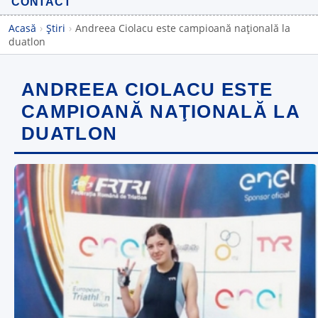
CONTACT
Acasă
›
Știri
›
Andreea Ciolacu este campioană naţională la
duatlon
ANDREEA CIOLACU ESTE
CAMPIOANĂ NAŢIONALĂ LA
DUATLON