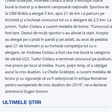
Cheile Grădiştei, Andreea Ciolacu a avut o evoluţie foarte
bună la tineret şi a devenit campioană naţională. Sportiva de
la CSM Brăila a alergat 5 km, apoi 21 de km i-a parcurs pe
bicicletă şi a încheiat concursul tot cu o alergare de 2,5 km. La
juniori, Tudor Ciolacu a cucerit medalia de bronz. “Concursul a
fost tare. Destul de mulţi sportivi s-au aliniat la start. Aceştia
au alergat pe o pistă în pantă şi pe asfalt, au avut de pedalat
apoi 21 de kilometri şi au încheiat competiţia tot cu o
alergare, iar Andreea Ciolacu a fost cea mai bună la categoria
de vârstă U23. Tudor Ciolacu a terminat concursul pe podium,
mai precis pe locul al treilea. Acum, puţin timp, el a câştigat
aurul la cros duatlon. La Cheile Grădiştei, a cucerit medalia de
bronz şi cu siguranţă că va fi selecţionat în echipa României
pentru europenele de cros duatlon din 2019”, ne-a declarat
antrenorul Eugen Simion.
ULTIMELE ȘTIRI