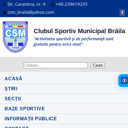
Str. Carantina, nr. 4
+40.239619205
csm_braila@yahoo.com
f
Clubul Sportiv Municipal Brăila
"Activitatea sportivă și de performanță sunt
gratuite pentru orice nivel"
ACASĂ
ȘTIRI
SECȚII
BAZE SPORTIVE
INFORMAȚII PUBLICE