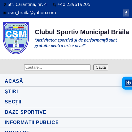
Str. Carantina, nr. 4
+40.239619205
csm_braila@yahoo.com
f
Clubul Sportiv Municipal Brăila
"Activitatea sportivă și de performanță sunt
gratuite pentru orice nivel"
ACASĂ
ȘTIRI
SECȚII
BAZE SPORTIVE
INFORMAȚII PUBLICE