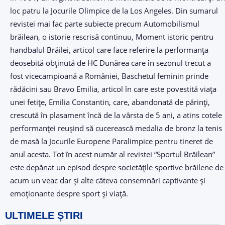
loc patru la Jocurile Olimpice de la Los Angeles. Din sumarul
revistei mai fac parte subiecte precum Automobilismul
brăilean, o istorie rescrisă continuu, Moment istoric pentru
handbalul Brăilei, articol care face referire la performanţa
deosebită obţinută de HC Dunărea care în sezonul trecut a
fost vicecampioană a României, Baschetul feminin prinde
rădăcini sau Bravo Emilia, articol în care este povestită viaţa
unei fetiţe, Emilia Constantin, care, abandonată de părinţi,
crescută în plasament încă de la vârsta de 5 ani, a atins cotele
performanţei reuşind să cucerească medalia de bronz la tenis
de masă la Jocurile Europene Paralimpice pentru tineret de
anul acesta. Tot în acest număr al revistei “Sportul Brăilean”
este depănat un episod despre societăţile sportive brăilene de
acum un veac dar şi alte câteva consemnări captivante şi
emoţionante despre sport şi viaţă.
ULTIMELE ȘTIRI