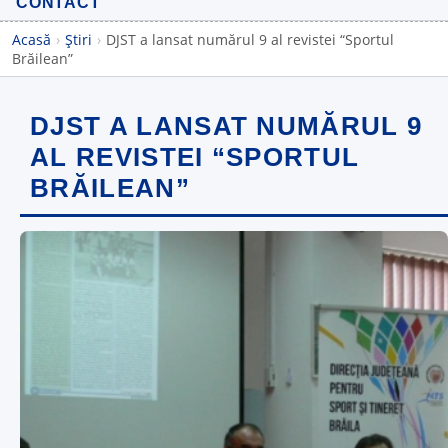
CONTACT
Acasă
›
Știri
›
DJST a lansat numărul 9 al revistei “Sportul
Brăilean”
DJST A LANSAT NUMĂRUL 9
AL REVISTEI “SPORTUL
BRĂILEAN”