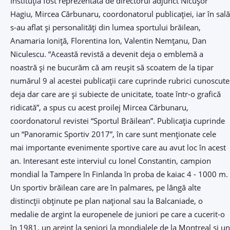
Instituţia fost reprezentată de directorul adjunct Nicuşor
Hagiu, Mircea Cărbunaru, coordonatorul publicaţiei, iar în sală
s-au aflat şi personalităţi din lumea sportului brăilean,
Anamaria Ioniţă, Florentina Ion, Valentin Nemţanu, Dan
Niculescu. “Această revistă a devenit deja o emblemă a
noastră şi ne bucurăm că am reuşit să scoatem de la tipar
numărul 9 al acestei publicaţii care cuprinde rubrici cunoscute
deja dar care are şi subiecte de unicitate, toate într-o grafică
ridicată”, a spus cu acest proilej Mircea Cărbunaru,
coordonatorul revistei “Sportul Brăilean”. Publicaţia cuprinde
un “Panoramic Sportiv 2017”, în care sunt menţionate cele
mai importante evenimente sportive care au avut loc în acest
an. Interesant este interviul cu Ionel Constantin, campion
mondial la Tampere în Finlanda în proba de kaiac 4 - 1000 m.
Un sportiv brăilean care are în palmares, pe lângă alte
distincţii obţinute pe plan naţional sau la Balcaniade, o
medalie de argint la europenele de juniori pe care a cucerit-o
în 1981, un argint la seniori la mondialele de la Montreal şi un