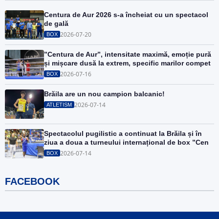
Centura de Aur 2026 s-a încheiat cu un spectacol
de gală
2026-07-20
BOX
”Centura de Aur”, intensitate maximă, emoție pură
și mișcare dusă la extrem, specific marilor compet
2026-07-16
BOX
Brăila are un nou campion balcanic!
2026-07-14
ATLETISM
Spectacolul pugilistic a continuat la Brăila și în
ziua a doua a turneului internațional de box ”Cen
2026-07-14
BOX
FACEBOOK