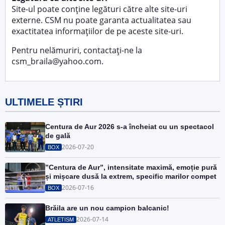
Site-ul poate conține legături către alte site-uri
externe. CSM nu poate garanta actualitatea sau
exactitatea informațiilor de pe aceste site-uri.
Pentru nelămuriri, contactați-ne la
csm_braila@yahoo.com
.
ULTIMELE ȘTIRI
Centura de Aur 2026 s-a încheiat cu un spectacol
de gală
2026-07-20
BOX
”Centura de Aur”, intensitate maximă, emoție pură
și mișcare dusă la extrem, specific marilor compet
2026-07-16
BOX
Brăila are un nou campion balcanic!
2026-07-14
ATLETISM