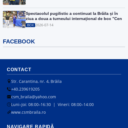
Spectacolul pugilistic a continuat la Brăila și în
ziua a doua a turneului internațional de box ”Cen
2026-07-14
BOX
FACEBOOK
CONTACT
Str. Carantina, nr. 4, Brăila
+40.239619205
csm_braila@yahoo.com
Luni–Joi: 08:00–16:30 | Vineri: 08:00–14:00
www.csmbraila.ro
NAVIGARE RAPIDĂ