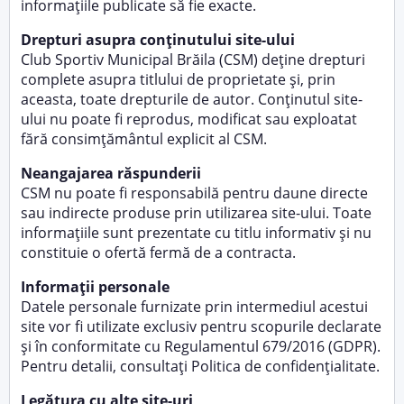
informațiile publicate să fie exacte.
Drepturi asupra conținutului site-ului
Club Sportiv Municipal Brăila (CSM) deține drepturi
complete asupra titlului de proprietate și, prin
aceasta, toate drepturile de autor. Conținutul site-
ului nu poate fi reprodus, modificat sau exploatat
fără consimțământul explicit al CSM.
Neangajarea răspunderii
CSM nu poate fi responsabilă pentru daune directe
sau indirecte produse prin utilizarea site-ului. Toate
informațiile sunt prezentate cu titlu informativ și nu
constituie o ofertă fermă de a contracta.
Informații personale
Datele personale furnizate prin intermediul acestui
site vor fi utilizate exclusiv pentru scopurile declarate
și în conformitate cu Regulamentul 679/2016 (GDPR).
Pentru detalii, consultați
Politica de confidențialitate
.
Legătura cu alte site-uri