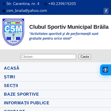
Str. Carantina, nr. 4
+40.239619205
csm_braila@yahoo.com
f
Clubul Sportiv Municipal Brăila
"Activitatea sportivă și de performanță sunt
gratuite pentru orice nivel"
ACASĂ
ȘTIRI
SECȚII
BAZE SPORTIVE
INFORMAȚII PUBLICE