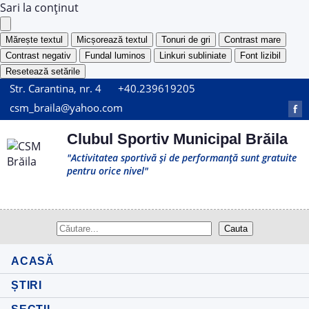
Sari la conținut
Mărește textul
Micșorează textul
Tonuri de gri
Contrast mare
Contrast negativ
Fundal luminos
Linkuri subliniate
Font lizibil
Resetează setările
Str. Carantina, nr. 4
+40.239619205
csm_braila@yahoo.com
f
Clubul Sportiv Municipal Brăila
"Activitatea sportivă și de performanță sunt gratuite
pentru orice nivel"
ACASĂ
ȘTIRI