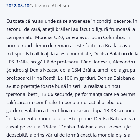
2022-08-10
Categoria: Atletism
Cu toate că nu au unde să se antreneze în condiții decente, în
sezonul de vară, atleții brăileni au făcut o figură frumoasă la
Campionatul Mondial U20, care a avut loc în Columbia. În
primul rând, demn de remarcat este faptul că Brăila a avut
trei sportivi calificați la aceste mondiale, Denisa Balaban de la
LPS Brăila, pregătită de profesorul Fănel Ionescu, Alexandru
Șendrea și Denis Neacșu de la CSM Brăila, ambii de la grupa
profesoarei Irina Roată. La 100 m garduri, Denisa Balaban a
avut o prestație foarte bună în serii, a realizat un nou
“personal best”, 13:66 secunde, performanță care i-a permis
calificarea în semifinale. În penultimul act al probei de
garduri, Balaban a trecut linia de sosire după 13:83 secunde.
În clasamentul mondial al acestei probe, Denisa Balaban s-a
clasat pe locul al 15-lea. “Denisa Balaban a avut o evoluție
deosebită, a prins vârful de formă exact la mondiale și s-a