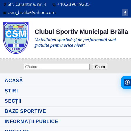
Str. Carantina, nr. 4
+40.239619205
csm_braila@yahoo.com
f
Clubul Sportiv Municipal Brăila
"Activitatea sportivă și de performanță sunt
gratuite pentru orice nivel"
ACASĂ
ȘTIRI
SECȚII
BAZE SPORTIVE
INFORMAȚII PUBLICE