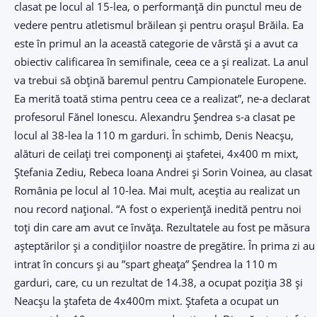
clasat pe locul al 15-lea, o performanță din punctul meu de
vedere pentru atletismul brăilean și pentru orașul Brăila. Ea
este în primul an la această categorie de vârstă și a avut ca
obiectiv calificarea în semifinale, ceea ce a și realizat. La anul
va trebui să obțină baremul pentru Campionatele Europene.
Ea merită toată stima pentru ceea ce a realizat”, ne-a declarat
profesorul Fănel Ionescu. Alexandru Șendrea s-a clasat pe
locul al 38-lea la 110 m garduri. În schimb, Denis Neacșu,
alături de ceilați trei componenți ai ștafetei, 4x400 m mixt,
Ștefania Zediu, Rebeca Ioana Andrei și Sorin Voinea, au clasat
România pe locul al 10-lea. Mai mult, aceștia au realizat un
nou record național. “A fost o experiență inedită pentru noi
toți din care am avut ce învăța. Rezultatele au fost pe măsura
așteptărilor și a condițiilor noastre de pregătire. În prima zi au
intrat în concurs și au ”spart gheața” Șendrea la 110 m
garduri, care, cu un rezultat de 14.38, a ocupat poziția 38 și
Neacșu la ștafeta de 4x400m mixt. Ștafeta a ocupat un