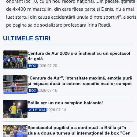
onorant loc 10, cu un nou record național. Din păcate, ștafeta
de 4x400 m masculin, din care făcea parte și Denis, nu a mai
luat startul din cauza accidentării unuia dintre sportivi”, a scris
pe pagina sa de socializare profesoara Irina Roată.
ULTIMELE ȘTIRI
Centura de Aur 2026 s-a încheiat cu un spectacol
de gală
2026-07-20
BOX
”Centura de Aur”, intensitate maximă, emoție pură
și mișcare dusă la extrem, specific marilor compet
2026-07-16
BOX
Brăila are un nou campion balcanic!
2026-07-14
ATLETISM
Spectacolul pugilistic a continuat la Brăila și în
ziua a doua a turneului internațional de box ”Cen