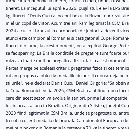
turnee internationale la tineret, Dracula Open, unde a fost d
tineret. La inceputul lui aprilie 2026, pugilistul, elev la LPS Br
kg, tineret. "Denis Cucu a inceput boxul la Buzau, dar rezultat
in el un copil de viitor. Acum trei ani l-am legitimat la CSM Brai
2024 a cucerit bronzul la europenele de juniori, a devenit vic
atunci este campion al Romaniei si castigator al Cupei Romaniei
tineret din lume, la acest moment", ne-a explicat George Pert
sa fac sparring. La Braila conditiile de pregatire sunt foarte b
mizeaza foarte mult pe pregatirea fizica, iar la acest moment su
Pertea merge pe aceleasi criterii, pregatirea fizica si cea teh
mi-am propus ca obiectiv medaliile de aur. Ii cunosc deja pe ma
stilurile", ne-a declarat Denis Cucu. Daniel Grigorie: "Sa obtin
la Cupa Romaniei editia 2026, CSM Braila a obtinut doua locuri 
care din acest sezon va evolua la seniori, prima lui competitie
loc in aceasta luna in Brazilia. Originar din Silistea, județul C
2020 fiind legitimat la CSM Braila, unde se pregateste cu antre
trecut a cucerit medalia de bronz la Campionatul European de bo
mai bun boxer din Romania la categoria 70 kg la tineret, vrea