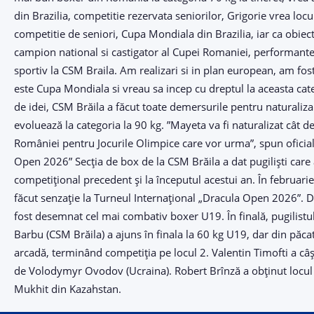
din Brazilia, competitie rezervata seniorilor, Grigorie vrea lo
competitie de seniori, Cupa Mondiala din Brazilia, iar ca obie
campion national si castigator al Cupei Romaniei, performante nat
sportiv la CSM Braila. Am realizari si in plan european, am fo
este Cupa Mondiala si vreau sa incep cu dreptul la aceasta cate
de idei, CSM Brăila a făcut toate demersurile pentru naturaliz
evoluează la categoria la 90 kg. ”Mayeta va fi naturalizat cât de 
României pentru Jocurile Olimpice care vor urma”, spun oficial
Open 2026” Secția de box de la CSM Brăila a dat pugiliști care
competițional precedent și la începutul acestui an. În februarie 
făcut senzație la Turneul Internațional „Dracula Open 2026”. De
fost desemnat cel mai combativ boxer U19. În finală, pugilistul 
Barbu (CSM Brăila) a ajuns în finala la 60 kg U19, dar din păca
arcadă, terminând competiția pe locul 2. Valentin Timofti a câșt
de Volodymyr Ovodov (Ucraina). Robert Brînză a obținut locul 3
Mukhit din Kazahstan.