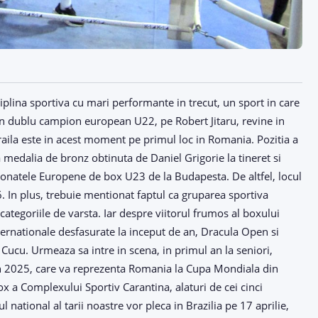
ciplina sportiva cu mari performante in trecut, un sport in care
un dublu campion european U22, pe Robert Jitaru, revine in
Braila este in acest moment pe primul loc in Romania. Pozitia a
a medalia de bronz obtinuta de Daniel Grigorie la tineret si
pionatele Europene de box U23 de la Budapesta. De altfel, locul
6. In plus, trebuie mentionat faptul ca gruparea sportiva
ategoriile de varsta. Iar despre viitorul frumos al boxului
ternationale desfasurate la inceput de an, Dracula Open si
Cucu. Urmeaza sa intre in scena, in primul an la seniori,
in 2025, care va reprezenta Romania la Cupa Mondiala din
box a Complexului Sportiv Carantina, alaturi de cei cinci
l national al tarii noastre vor pleca in Brazilia pe 17 aprilie,