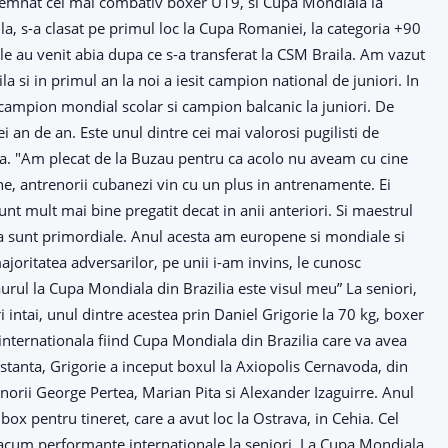
esemnat cel mai combativ boxer U19, si Cupa Mondiala la
aila, s-a clasat pe primul loc la Cupa Romaniei, la categoria +90
ele au venit abia dupa ce s-a transferat la CSM Braila. Am vazut
la si in primul an la noi a iesit campion national de juniori. In
ecampion mondial scolar si campion balcanic la juniori. De
 an de an. Este unul dintre cei mai valorosi pugilisti de
ea. "Am plecat de la Buzau pentru ca acolo nu aveam cu cine
une, antrenorii cubanezi vin cu un plus in antrenamente. Ei
nt mult mai bine pregatit decat in anii anteriori. Si maestrul
nica sunt primordiale. Anul acesta am europene si mondiale si
joritatea adversarilor, pe unii i-am invins, le cunosc
 aurul la Cupa Mondiala din Brazilia este visul meu” La seniori,
intai, unul dintre acestea prin Daniel Grigorie la 70 kg, boxer
 internationala fiind Cupa Mondiala din Brazilia care va avea
onstanta, Grigorie a inceput boxul la Axiopolis Cernavoda, din
norii George Pertea, Marian Pita si Alexander Izaguirre. Anul
x pentru tineret, care a avut loc la Ostrava, in Cehia. Cel
 acum performante internationale la seniori. La Cupa Mondiala