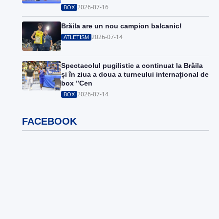
2026-07-16
BOX
Brăila are un nou campion balcanic!
2026-07-14
ATLETISM
Spectacolul pugilistic a continuat la Brăila
și în ziua a doua a turneului internațional de
box ”Cen
2026-07-14
BOX
FACEBOOK