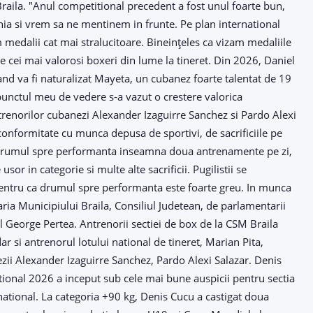
M Braila. "Anul competitional precedent a fost unul foarte bun,
ia si vrem sa ne mentinem in frunte. Pe plan international
 medalii cat mai stralucitoare. Bineințeles ca vizam medaliile
e cei mai valorosi boxeri din lume la tineret. Din 2026, Daniel
urand va fi naturalizat Mayeta, un cubanez foarte talentat de 19
punctul meu de vedere s-a vazut o crestere valorica
trenorilor cubanezi Alexander Izaguirre Sanchez si Pardo Alexi
 conformitate cu munca depusa de sportivi, de sacrificiile pe
, drumul spre performanta inseamna doua antrenamente pe zi,
or in categorie si multe alte sacrificii. Pugilistii se
, pentru ca drumul spre performanta este foarte greu. In munca
maria Municipiului Braila, Consiliul Judetean, de parlamentarii
ul George Pertea. Antrenorii sectiei de box de la CSM Braila
ar si antrenorul lotului national de tineret, Marian Pita,
zii Alexander Izaguirre Sanchez, Pardo Alexi Salazar. Denis
ional 2026 a inceput sub cele mai bune auspicii pentru sectia
ernational. La categoria +90 kg, Denis Cucu a castigat doua