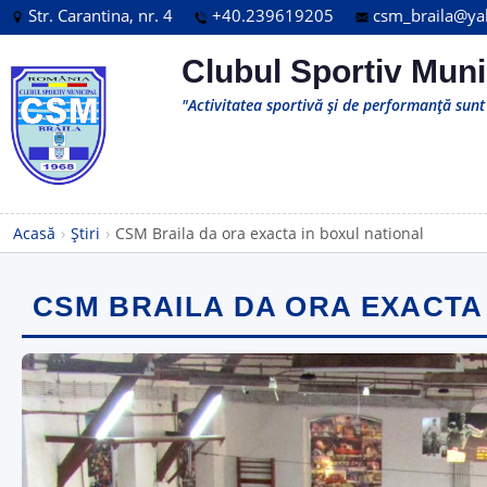
Str. Carantina, nr. 4
+40.239619205
csm_braila@y
Clubul Sportiv Muni
"Activitatea sportivă și de performanță sunt 
Acasă
›
Știri
›
CSM Braila da ora exacta in boxul national
CSM BRAILA DA ORA EXACTA