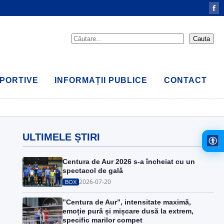
f
PORTIVE
INFORMAȚII PUBLICE
CONTACT
ULTIMELE ȘTIRI
Centura de Aur 2026 s-a încheiat cu un
spectacol de gală
2026-07-20
BOX
”Centura de Aur”, intensitate maximă,
emoție pură și mișcare dusă la extrem,
specific marilor compet