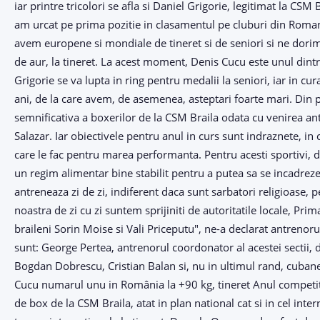
iar printre tricolori se afla si Daniel Grigorie, legitimat la CS
am urcat pe prima pozitie in clasamentul pe cluburi din Roman
avem europene si mondiale de tineret si de seniori si ne dorim
de aur, la tineret. La acest moment, Denis Cucu este unul dintr
Grigorie se va lupta in ring pentru medalii la seniori, iar in c
ani, de la care avem, de asemenea, asteptari foarte mari. Din 
semnificativa a boxerilor de la CSM Braila odata cu venirea an
Salazar. Iar obiectivele pentru anul in curs sunt indraznete, in
care le fac pentru marea performanta. Pentru acesti sportivi
un regim alimentar bine stabilit pentru a putea sa se incadreze us
antreneaza zi de zi, indiferent daca sunt sarbatori religioase
noastra de zi cu zi suntem sprijiniti de autoritatile locale, Pri
braileni Sorin Moise si Vali Priceputu", ne-a declarat antrenor
sunt: George Pertea, antrenorul coordonator al acestei sectii, d
Bogdan Dobrescu, Cristian Balan si, nu in ultimul rand, cubane
Cucu numarul unu in România la +90 kg, tineret Anul competit
de box de la CSM Braila, atat in plan national cat si in cel int