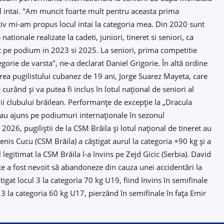
cul intai. "Am muncit foarte mult pentru aceasta prima
ctiv mi-am propus locul intai la categoria mea. Din 2020 sunt
ionale realizate la cadeti, juniori, tineret si seniori, ca
st pe podium in 2023 si 2025. La seniori, prima competitie
gorie de varsta", ne-a declarat Daniel Grigorie. În altă ordine
area pugilistului cubanez de 19 ani, Jorge Suarez Mayeta, care
curând și va putea fi inclus în lotul național de seniori al
ii clubului brăilean. Performanțe de excepție la „Dracula
 au ajuns pe podiumuri internaționale în sezonul
2026, pugiliștii de la CSM Brăila și lotul național de tineret au
nis Cucu (CSM Brăila) a câștigat aurul la categoria +90 kg și a
legitimat la CSM Brăila l-a învins pe Zejd Gicic (Serbia). David
te a fost nevoit să abandoneze din cauza unei accidentări la
igat locul 3 la categoria 70 kg U19, fiind învins în semifinale
 la categoria 60 kg U17, pierzând în semifinale în fața Emir