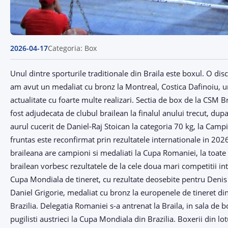
2026-04-17
Categoria: Box
Unul dintre sporturile traditionale din Braila este boxul. O dis
am avut un medaliat cu bronz la Montreal, Costica Dafinoiu, 
actualitate cu foarte multe realizari. Sectia de box de la CSM 
fost adjudecata de clubul brailean la finalul anului trecut, dup
aurul cucerit de Daniel-Raj Stoican la categoria 70 kg, la Cam
fruntas este reconfirmat prin rezultatele internationale in 202
braileana are campioni si medaliati la Cupa Romaniei, la toate c
brailean vorbesc rezultatele de la cele doua mari competitii in
Cupa Mondiala de tineret, cu rezultate deosebite pentru Denis 
Daniel Grigorie, medaliat cu bronz la europenele de tineret d
Brazilia. Delegatia Romaniei s-a antrenat la Braila, in sala de 
pugilisti austrieci la Cupa Mondiala din Brazilia. Boxerii din lotu