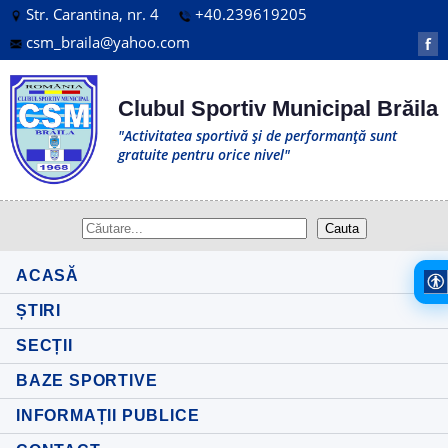
Str. Carantina, nr. 4
+40.239619205
csm_braila@yahoo.com
f
Clubul Sportiv Municipal Brăila
"Activitatea sportivă și de performanță sunt
gratuite pentru orice nivel"
ACASĂ
ȘTIRI
SECȚII
BAZE SPORTIVE
INFORMAȚII PUBLICE