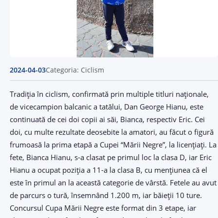
2024-04-03
Categoria: Ciclism
Tradiția în ciclism, confirmată prin multiple titluri naționale,
de vicecampion balcanic a tatălui, Dan George Hianu, este
continuată de cei doi copii ai săi, Bianca, respectiv Eric. Cei
doi, cu multe rezultate deosebite la amatori, au făcut o figură
frumoasă la prima etapă a Cupei “Mării Negre”, la licențiați. La
fete, Bianca Hianu, s-a clasat pe primul loc la clasa D, iar Eric
Hianu a ocupat poziția a 11-a la clasa B, cu mențiunea că el
este în primul an la această categorie de vârstă. Fetele au avut
de parcurs o tură, însemnând 1.200 m, iar băieții 10 ture.
Concursul Cupa Mării Negre este format din 3 etape, iar