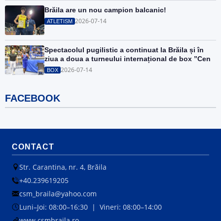
Brăila are un nou campion balcanic!
2026-07-14
ATLETISM
Spectacolul pugilistic a continuat la Brăila și în
ziua a doua a turneului internațional de box ”Cen
2026-07-14
BOX
FACEBOOK
CONTACT
Str. Carantina, nr. 4, Brăila
+40.239619205
csm_braila@yahoo.com
Luni–Joi: 08:00–16:30 | Vineri: 08:00–14:00
www.csmbraila.ro