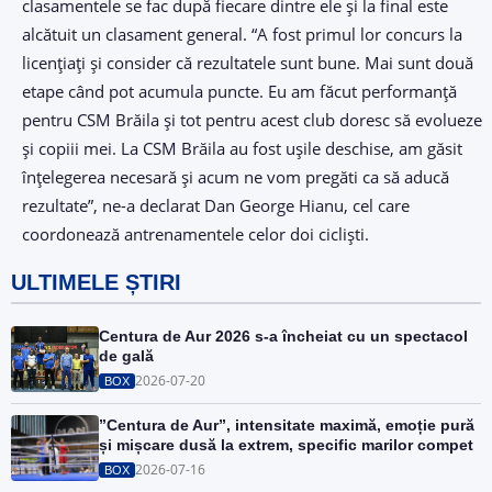
clasamentele se fac după fiecare dintre ele și la final este
alcătuit un clasament general. “A fost primul lor concurs la
licențiați și consider că rezultatele sunt bune. Mai sunt două
etape când pot acumula puncte. Eu am făcut performanță
pentru CSM Brăila și tot pentru acest club doresc să evolueze
și copiii mei. La CSM Brăila au fost ușile deschise, am găsit
înțelegerea necesară și acum ne vom pregăti ca să aducă
rezultate”, ne-a declarat Dan George Hianu, cel care
coordonează antrenamentele celor doi cicliști.
ULTIMELE ȘTIRI
Centura de Aur 2026 s-a încheiat cu un spectacol
de gală
2026-07-20
BOX
”Centura de Aur”, intensitate maximă, emoție pură
și mișcare dusă la extrem, specific marilor compet
2026-07-16
BOX